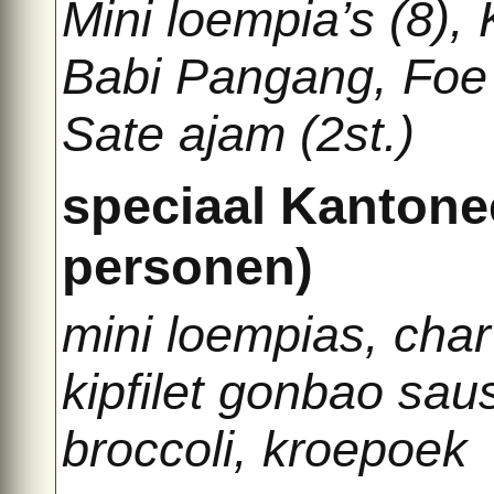
Mini loempia’s (8)
Babi Pangang, Foe 
Sate ajam (2st.)
speciaal Kantone
personen)
mini loempias, char
kipfilet gonbao sa
broccoli, kroepoek