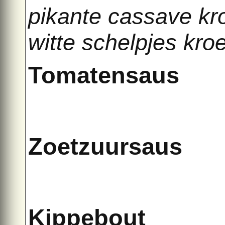
pikante cassave kr
witte schelpjes kro
Tomatensaus
Zoetzuursaus
Kippebout