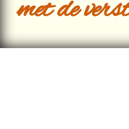
met de verst
Onze ger
uitsluiten