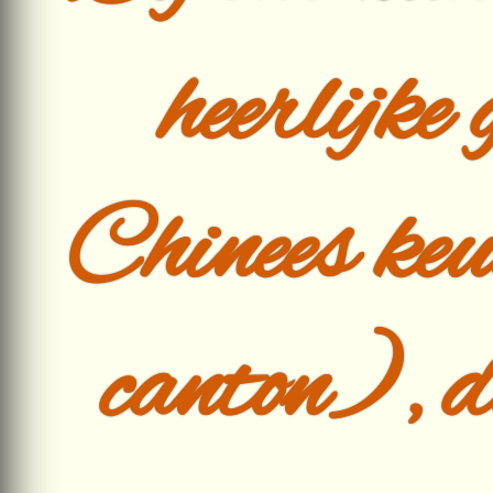
heerlijke 
Chinees ke
canton), di